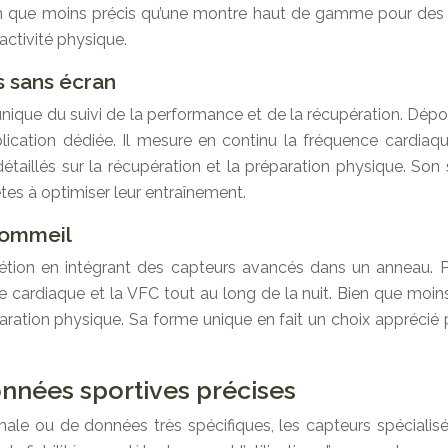
 que moins précis qu’une montre haut de gamme pour des act
’activité physique.
s sans écran
que du suivi de la performance et de la récupération. Dépou
ication dédiée. Il mesure en continu la fréquence cardiaque
étaillés sur la récupération et la préparation physique. S
ètes à optimiser leur entraînement.
 sommeil
rétion en intégrant des capteurs avancés dans un anneau. Pa
cardiaque et la VFC tout au long de la nuit. Bien que moins a
paration physique. Sa forme unique en fait un choix apprécié 
onnées sportives précises
ale ou de données très spécifiques, les capteurs spécialisé