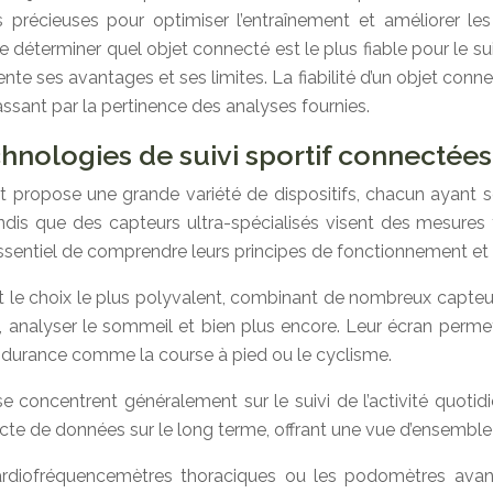
s précieuses pour optimiser l’entraînement et améliorer les
 de déterminer quel objet connecté est le plus fiable pour le su
nte ses avantages et ses limites. La fiabilité d’un objet con
ssant par la pertinence des analyses fournies.
hnologies de suivi sportif connectées
t propose une grande variété de dispositifs, chacun ayant s
andis que des capteurs ultra-spécialisés visent des mesures
st essentiel de comprendre leurs principes de fonctionnement et
le choix le plus polyvalent, combinant de nombreux capteurs
, analyser le sommeil et bien plus encore. Leur écran perme
ndurance comme la course à pied ou le cyclisme.
, se concentrent généralement sur le suivi de l’activité qu
cte de données sur le long terme, offrant une vue d’ensemble d
cardiofréquencemètres thoraciques ou les podomètres ava