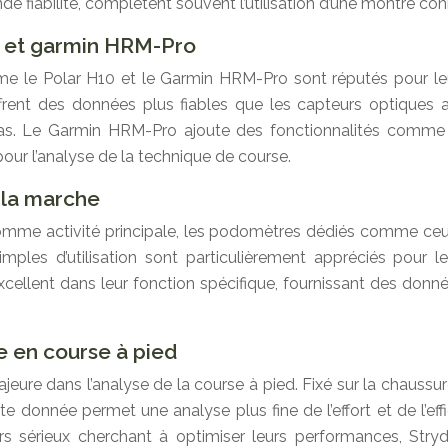
e fiabilité, complètent souvent l’utilisation d’une montre con
 et garmin HRM-Pro
 le Polar H10 et le Garmin HRM-Pro sont réputés pour leur
ffrent des données plus fiables que les capteurs optiques a
. Le Garmin HRM-Pro ajoute des fonctionnalités comme la
our l’analyse de la technique de course.
 la marche
comme activité principale, les podomètres dédiés comme ce
les d’utilisation sont particulièrement appréciés pour le
excellent dans leur fonction spécifique, fournissant des don
ce en course à pied
eure dans l’analyse de la course à pied. Fixé sur la chaussur
te donnée permet une analyse plus fine de l’effort et de l’e
rs sérieux cherchant à optimiser leurs performances, Stry