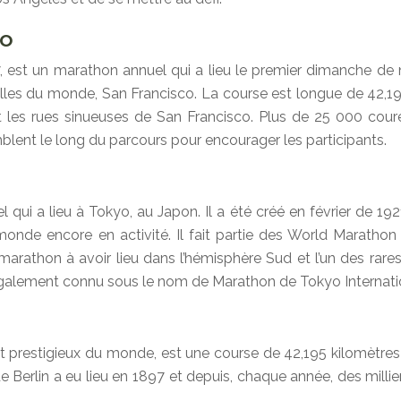
co
est un marathon annuel qui a lieu le premier dimanche de no
illes du monde, San Francisco. La course est longue de 42,195 
les rues sinueuses de San Francisco. Plus de 25 000 cour
mblent le long du parcours pour encourager les participants.
i a lieu à Tokyo, au Japon. Il a été créé en février de 1921 
monde encore en activité. Il fait partie des World Marathon
rathon à avoir lieu dans l’hémisphère Sud et l’un des rares 
également connu sous le nom de Marathon de Tokyo Internati
et prestigieux du monde, est une course de 42,195 kilomètres
Berlin a eu lieu en 1897 et depuis, chaque année, des milli