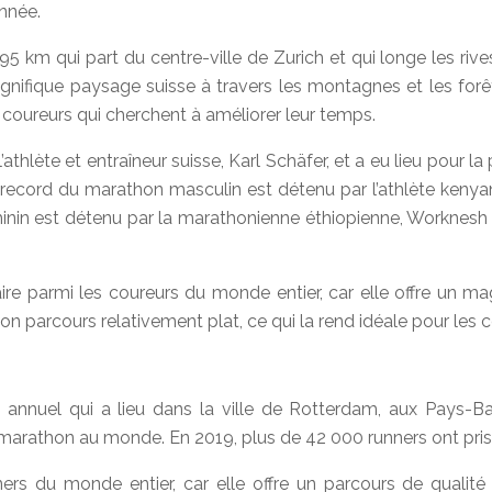
nnée.
 km qui part du centre-ville de Zurich et qui longe les rive
magnifique paysage suisse à travers les montagnes et les fo
s coureurs qui cherchent à améliorer leur temps.
thlète et entraîneur suisse, Karl Schäfer, et a eu lieu pour l
record du marathon masculin est détenu par l’athlète kenyan,
nin est détenu par la marathonienne éthiopienne, Worknesh D
re parmi les coureurs du monde entier, car elle offre un ma
n parcours relativement plat, ce qui la rend idéale pour les 
nnuel qui a lieu dans la ville de Rotterdam, aux Pays-Ba
 marathon au monde. En 2019, plus de 42 000 runners ont pri
ers du monde entier, car elle offre un parcours de qualité 