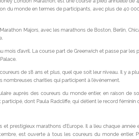
Money London Marathon, est une course à pied annuelle de 42
hon du monde en termes de participants, avec plus de 40 000 
 Marathon Majors, avec les marathons de Boston, Berlin, Chic
e.
mois d’avril. La course part de Greenwich et passe par les p
 Palace.
reurs de 18 ans et plus, quel que soit leur niveau. Il y a plus
es nombreuses charities qui participent à l’événement.
aire auprès des coureurs du monde entier, en raison de s
rticipé, dont Paula Radcliffe, qui détient le record féminin d
 et prestigieux marathons d’Europe. Il a lieu chaque année e
ptembre, est ouverte à tous les coureurs du monde entier. 