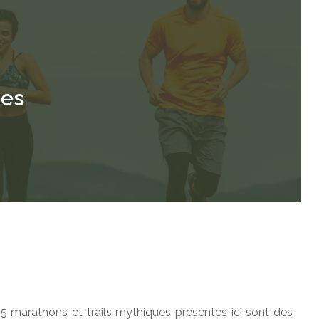
ues
 marathons et trails mythiques présentés ici sont des