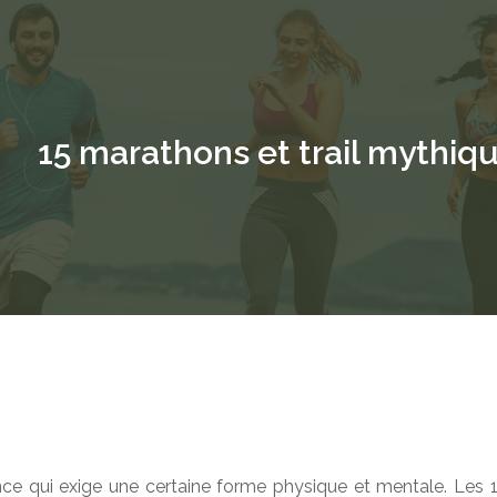
15 marathons et trail mythiq
e qui exige une certaine forme physique et mentale. Les 15