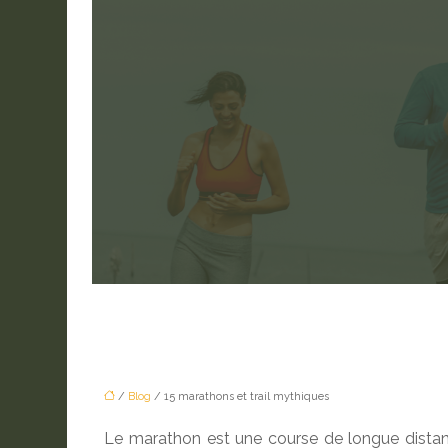
/
Blog
/ 15 marathons et trail mythiques
Le marathon est une course de longue distanc